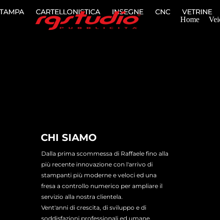
TAMPA
TAMPA
CARTELLONISTICA
CARTELLONISTICA
INSEGNE
INSEGNE
CNC
CNC
VETRINE
VETRINE
Home
Vei
CHI SIAMO
Dalla prima scommessa di Raffaele fino alla
più recente innovazione con l'arrivo di
stampanti più moderne e veloci ed una
fresa a controllo numerico per ampliare il
servizio alla nostra clientela.
Vent'anni di crescita, di sviluppo e di
soddisfazioni professionali ed umane.