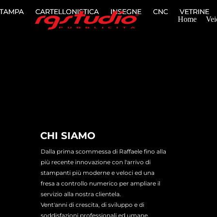
TAMPA
TAMPA
CARTELLONISTICA
CARTELLONISTICA
INSEGNE
INSEGNE
CNC
CNC
VETRINE
VETRINE
Home
Vei
CHI SIAMO
Dalla prima scommessa di Raffaele fino alla
più recente innovazione con l'arrivo di
stampanti più moderne e veloci ed una
fresa a controllo numerico per ampliare il
servizio alla nostra clientela.
Vent'anni di crescita, di sviluppo e di
soddisfazioni professionali ed umane.